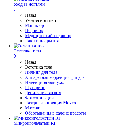
Уход за ногтями
Назад
Уход за ногтями
Маникюр
Педикюр
Медицинский педикюр
Лаки и покрытия
Эстетика тела
Назад
Эстетика тела
Пилинг для тела
Аппаратная коррекция фигуры
Инъекционный уход
Шугаринг
Депиляция воском
Фотоэпиляция
Лазерная эпиляция Moveo
Массаж
Обертывания в салоне красоты
Микроигольчатый RF