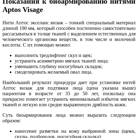
Показания к биоармированию нитями
Aptos Visage
Нити Аптос экселанс визаж – тонкий специальный материал
длиной 190 мм, который способен постепенно самостоятельно
рассасываться в толще тканей с выделением естественных для
человеческого организма веществ, в том числе и молочной
кислоты. С их помощью можно:
выполнить тредлифтинг скул и щек;
устранить асимметрию мягких тканей лица;
уменьшить глубину носогубных складок;
смоделировать желаемый овал лица.
Наибольший результат процедура дает при установке нитей
Аптос визаж для подтяжки лица (цена указана выше)
пациентам в возрасте от 35 до 50 лет, поскольку она
прекрасно помогает устранить минимальный избыток мягких
тканей и легкую или средне выраженную дряблость кожи.
Суть биоармирования лица можно выразить следующим
образом:
нанесение разметки на кожу выбранной зоны (щеки,
скулы, подбородок, носогубная складка);