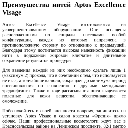
Преимущества нитей Aptos Excellence
Visage
Аптос Excellence Visage изготовляются на
усовершенствованном оборудовании. Они оснащены
расположенными по спирали насечками особой
конфигурации, каждая из которых направлена в
противоположную сторону по отношению к предыдущей.
Благодаря этому достигается высокая надежность фиксации
нити в подкожной жировой клетчатке и длительное
сохранение результатов процедуры.
Для введения каждой из них необходимо сделать лишь 1
(максимум 2) прокола, что в сочетании с тем, что используется
не игла, а тончайшие канюли, сокращает до минимума период
восстановления по сравнению с другими методиками
тредлифтинга. Также в ходе рассасывания нити выделяются
полезные для кожи вещества, обеспечивающие ее
омоложение.
Побеспокойтесь о своей внешности вовремя, запишитесь на
установку Aptos Visage в салон красоты «Фрезия» прямо
сейчас. Наши профессиональные косметологи ждут вас в
Красносельском районе на Ленинском проспекте, 82/1 (метро