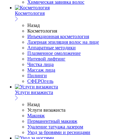
Химическая завивка волос
Косметология
Назад
Косметология
Инъекционная косметология
Лазерная эпиляция волос на лице
Аппаратные методики
Плазменное омоложение
Нитевой лифтинг
Чистка лица
Массаж лица
Пилинги
СФЕРОгель
Услуги визажиста
Назад
Услуги визажиста
Макияж
Перманентный макияж
Удаление татуажа лазером
Уход за бровями и ресницами