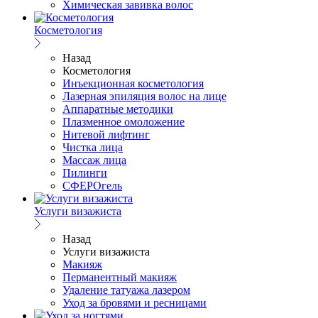
Химическая завивка волос
Косметология
Назад
Косметология
Инъекционная косметология
Лазерная эпиляция волос на лице
Аппаратные методики
Плазменное омоложение
Нитевой лифтинг
Чистка лица
Массаж лица
Пилинги
СФЕРОгель
Услуги визажиста
Назад
Услуги визажиста
Макияж
Перманентный макияж
Удаление татуажа лазером
Уход за бровями и ресницами