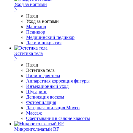
Уход за ногтями
Назад
Уход за ногтями
Маникюр
Педикюр
Медицинский педикюр
Лаки и покрытия
Эстетика тела
Назад
Эстетика тела
Пилинг для тела
Аппаратная коррекция фигуры
Инъекционный уход
Шугаринг
Депиляция воском
Фотоэпиляция
Лазерная эпиляция Moveo
Массаж
Обертывания в салоне красоты
Микроигольчатый RF