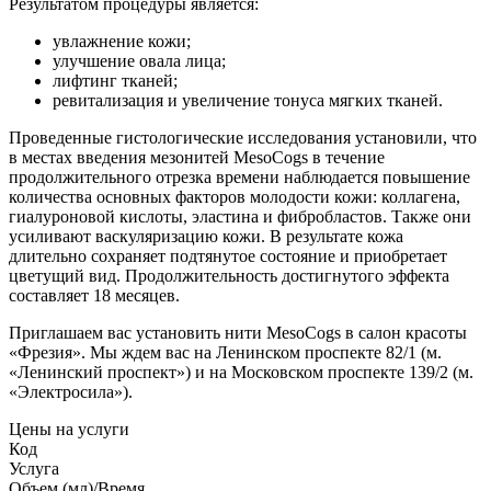
Результатом процедуры является:
увлажнение кожи;
улучшение овала лица;
лифтинг тканей;
ревитализация и увеличение тонуса мягких тканей.
Проведенные гистологические исследования установили, что
в местах введения мезонитей MesoCogs в течение
продолжительного отрезка времени наблюдается повышение
количества основных факторов молодости кожи: коллагена,
гиалуроновой кислоты, эластина и фибробластов. Также они
усиливают васкуляризацию кожи. В результате кожа
длительно сохраняет подтянутое состояние и приобретает
цветущий вид. Продолжительность достигнутого эффекта
составляет 18 месяцев.
Приглашаем вас установить нити MesoCogs в салон красоты
«Фрезия». Мы ждем вас на Ленинском проспекте 82/1 (м.
«Ленинский проспект») и на Московском проспекте 139/2 (м.
«Электросила»).
Цены на услуги
Код
Услуга
Объем (мл)/Время