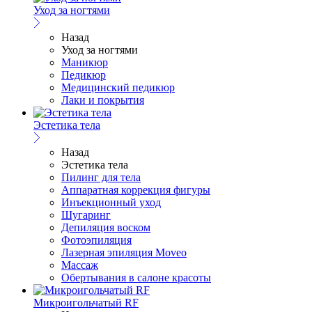
Уход за ногтями
Назад
Уход за ногтями
Маникюр
Педикюр
Медицинский педикюр
Лаки и покрытия
Эстетика тела
Назад
Эстетика тела
Пилинг для тела
Аппаратная коррекция фигуры
Инъекционный уход
Шугаринг
Депиляция воском
Фотоэпиляция
Лазерная эпиляция Moveo
Массаж
Обертывания в салоне красоты
Микроигольчатый RF