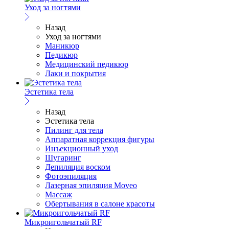
Уход за ногтями
Назад
Уход за ногтями
Маникюр
Педикюр
Медицинский педикюр
Лаки и покрытия
Эстетика тела
Назад
Эстетика тела
Пилинг для тела
Аппаратная коррекция фигуры
Инъекционный уход
Шугаринг
Депиляция воском
Фотоэпиляция
Лазерная эпиляция Moveo
Массаж
Обертывания в салоне красоты
Микроигольчатый RF