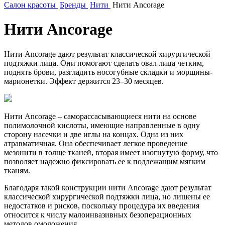
Салон красоты
Бренды
Нити
Нити Ancorage
Нити Ancorage
Нити Ancorage дают результат классической хирургической
подтяжки лица. Они помогают сделать овал лица четким,
поднять брови, разгладить носогубные складки и морщины-
марионетки. Эффект держится 23–30 месяцев.
Нити Ancorage – саморассасывающиеся нити на основе
полимолочной кислоты, имеющие направленные в одну
сторону насечки и две иглы на концах. Одна из них
атравматичная. Она обеспечивает легкое проведение
мезонити в толще тканей, вторая имеет изогнутую форму, что
позволяет надежно фиксировать ее к подлежащим мягким
тканям.
Благодаря такой конструкции нити Ancorage дают результат
классической хирургической подтяжки лица, но лишены ее
недостатков и рисков, поскольку процедура их введения
относится к числу малоинвазивных безоперационных
методов омоложения.