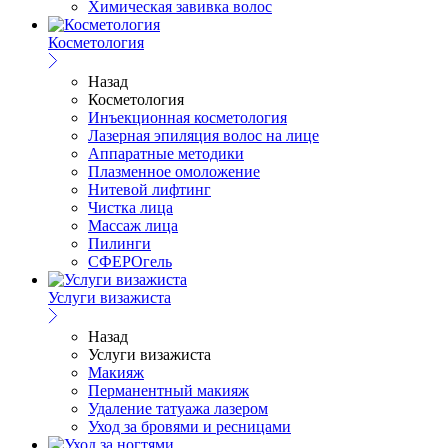
Химическая завивка волос
Косметология
Назад
Косметология
Инъекционная косметология
Лазерная эпиляция волос на лице
Аппаратные методики
Плазменное омоложение
Нитевой лифтинг
Чистка лица
Массаж лица
Пилинги
СФЕРОгель
Услуги визажиста
Назад
Услуги визажиста
Макияж
Перманентный макияж
Удаление татуажа лазером
Уход за бровями и ресницами