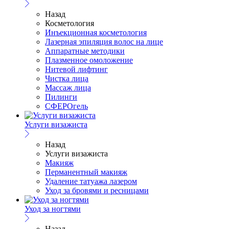
Назад
Косметология
Инъекционная косметология
Лазерная эпиляция волос на лице
Аппаратные методики
Плазменное омоложение
Нитевой лифтинг
Чистка лица
Массаж лица
Пилинги
СФЕРОгель
Услуги визажиста
Назад
Услуги визажиста
Макияж
Перманентный макияж
Удаление татуажа лазером
Уход за бровями и ресницами
Уход за ногтями
Назад