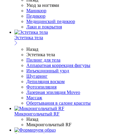
Уход за ногтями
Маникюр
Педикюр
Медицинский педикюр
Лаки и покрытия
Эстетика тела
Назад
Эстетика тела
Пилинг для тела
Аппаратная коррекция фигуры
Инъекционный уход
Шугаринг
Депиляция воском
Фотоэпиляция
Лазерная эпиляция Moveo
Массаж
Обертывания в салоне красоты
Микроигольчатый RF
Назад
Микроигольчатый RF