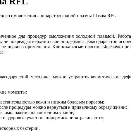
ma RFL
тного омоложения - аппарат холодной плазмы Plasma RFL.
аченное для процедур омоложения холодной плазмой. Работае
й, не повреждая верхний слой эпидермиса. Благодаря этой осо
после первого применения. Клиника косметологии «Фрезия» при
се.
лагодаря этой методике, можно устранить косметические деф
кие моменты:
увствительностью кожи и низким болевым порогом;
осле процедуры можно вернуться к привычному образу жизни;
сы омоложения на клеточном уровне;
и и здоровые участки эпидермиса не затрагиваются;
нетворных бактерий.