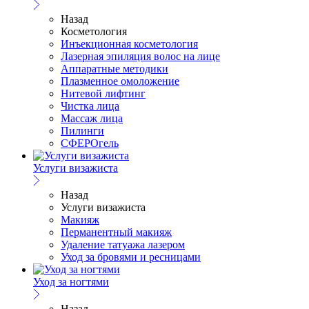
Назад
Косметология
Инъекционная косметология
Лазерная эпиляция волос на лице
Аппаратные методики
Плазменное омоложение
Нитевой лифтинг
Чистка лица
Массаж лица
Пилинги
СФЕРОгель
Услуги визажиста
Назад
Услуги визажиста
Макияж
Перманентный макияж
Удаление татуажа лазером
Уход за бровями и ресницами
Уход за ногтями
Назад