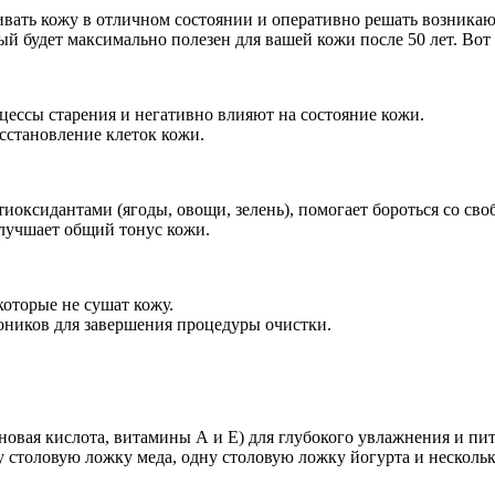
ивать кожу в отличном состоянии и оперативно решать возника
й будет максимально полезен для вашей кожи после 50 лет. Вот
цессы старения и негативно влияют на состояние кожи.
сстановление клеток кожи.
тиоксидантами (ягоды, овощи, зелень), помогает бороться со св
улучшает общий тонус кожи.
оторые не сушат кожу.
оников для завершения процедуры очистки.
овая кислота, витамины А и Е) для глубокого увлажнения и пи
оловую ложку меда, одну столовую ложку йогурта и несколько 