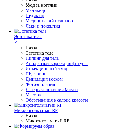
Уход за ногтями
Маникюр
Педикюр
Медицинский педикюр
Лаки и покрытия
Эстетика тела
Назад
Эстетика тела
Пилинг для тела
Аппаратная коррекция фигуры
Инъекционный уход
Шугаринг
Депиляция воском
Фотоэпиляция
Лазерная эпиляция Moveo
Массаж
Обертывания в салоне красоты
Микроигольчатый RF
Назад
Микроигольчатый RF