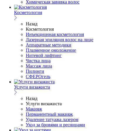
Химическая завивка волос
Косметология
Назад
Косметология
Инъекционная косметология
Лазерная эпиляция волос на лице
Аппаратные методики
Плазменное омоложение
Нитевой лифтинг
Чистка лица
Массаж лица
Пилинги
СФЕРОгель
Услуги визажиста
Назад
Услуги визажиста
Макияж
Перманентный макияж
Удаление татуажа лазером
Уход за бровями и ресницами