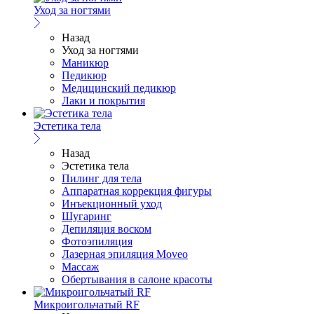
Уход за ногтями
Назад
Уход за ногтями
Маникюр
Педикюр
Медицинский педикюр
Лаки и покрытия
Эстетика тела
Назад
Эстетика тела
Пилинг для тела
Аппаратная коррекция фигуры
Инъекционный уход
Шугаринг
Депиляция воском
Фотоэпиляция
Лазерная эпиляция Moveo
Массаж
Обертывания в салоне красоты
Микроигольчатый RF