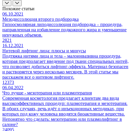
Похожие статьи
06.10.2021
Мезодиссолюция второго подбородка
Гипоосмолярная липодиссолюция подбородка – процедура,
направленная на избавление подкожного жира и уменьшение
ненужных объемов.
2821
16.12.2021
Нитевой лифтинг лица: плюсы и минусы
Подтяжка нитями лица и тела – малоинвазивна процедура,
которая предполагает введение под ткани специальных нитей,
что позволяет добиться лифтинг-эффекта. Материал безопасен
и растворяется через несколько месяцев. В этой статье мы
расскажем все о нитевом лифтинге.
12373
06.04.2022
Что лучше - мезотерапия или плазмотерапия
Современная косметология предлагает клиентам два вида
высокоэффективных процедур: плазмотерапия и мезотерапия.
В обоих случаях, речь идёт о инъекционных методиках, при
которых под кожу человека вводятся биоактивные вещества.
Непонятно что сделать: мезотерапию или плазмолифтинг в
салоне?
24095