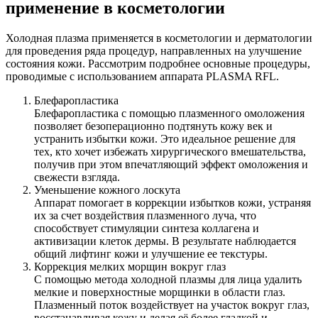
применение в косметологии
Холодная плазма применяется в косметологии и дерматологии
для проведения ряда процедур, направленных на улучшение
состояния кожи. Рассмотрим подробнее основные процедуры,
проводимые с использованием аппарата PLASMA RFL.
Блефаропластика
Блефаропластика с помощью плазменного омоложения
позволяет безоперационно подтянуть кожу век и
устранить избытки кожи. Это идеальное решение для
тех, кто хочет избежать хирургического вмешательства,
получив при этом впечатляющий эффект омоложения и
свежести взгляда.
Уменьшение кожного лоскута
Аппарат помогает в коррекции избытков кожи, устраняя
их за счет воздействия плазменного луча, что
способствует стимуляции синтеза коллагена и
активизации клеток дермы. В результате наблюдается
общий лифтинг кожи и улучшение ее текстуры.
Коррекция мелких морщин вокруг глаз
С помощью метода холодной плазмы для лица удалить
мелкие и поверхностные морщинки в области глаз.
Плазменный поток воздействует на участок вокруг глаз,
восстанавливая кожу и делая её более гладкой и