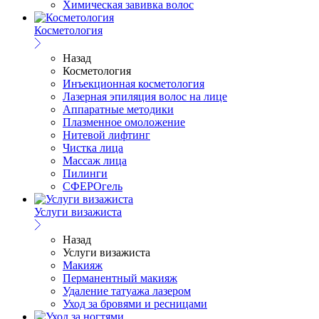
Химическая завивка волос
Косметология
Назад
Косметология
Инъекционная косметология
Лазерная эпиляция волос на лице
Аппаратные методики
Плазменное омоложение
Нитевой лифтинг
Чистка лица
Массаж лица
Пилинги
СФЕРОгель
Услуги визажиста
Назад
Услуги визажиста
Макияж
Перманентный макияж
Удаление татуажа лазером
Уход за бровями и ресницами