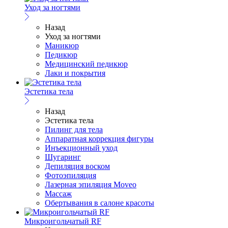
Уход за ногтями
Назад
Уход за ногтями
Маникюр
Педикюр
Медицинский педикюр
Лаки и покрытия
Эстетика тела
Назад
Эстетика тела
Пилинг для тела
Аппаратная коррекция фигуры
Инъекционный уход
Шугаринг
Депиляция воском
Фотоэпиляция
Лазерная эпиляция Moveo
Массаж
Обертывания в салоне красоты
Микроигольчатый RF