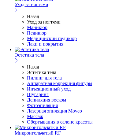
Уход за ногтями
Назад
Уход за ногтями
Маникюр
Педикюр
Медицинский педикюр
Лаки и покрытия
Эстетика тела
Назад
Эстетика тела
Пилинг для тела
Аппаратная коррекция фигуры
Инъекционный уход
Шугаринг
Депиляция воском
Фотоэпиляция
Лазерная эпиляция Moveo
Массаж
Обертывания в салоне красоты
Микроигольчатый RF