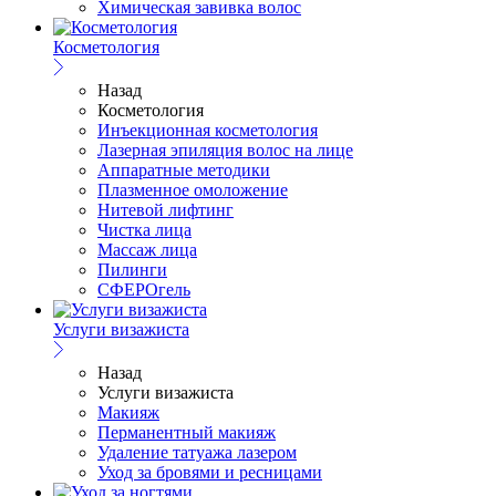
Химическая завивка волос
Косметология
Назад
Косметология
Инъекционная косметология
Лазерная эпиляция волос на лице
Аппаратные методики
Плазменное омоложение
Нитевой лифтинг
Чистка лица
Массаж лица
Пилинги
СФЕРОгель
Услуги визажиста
Назад
Услуги визажиста
Макияж
Перманентный макияж
Удаление татуажа лазером
Уход за бровями и ресницами